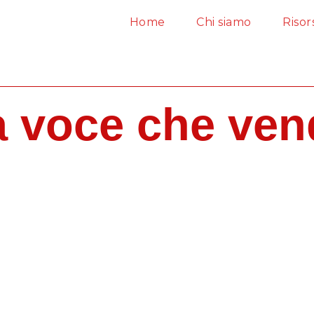
Home
Chi siamo
Risor
a voce che ven