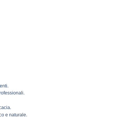
enti.
ofessionali.
cacia.
co e naturale.